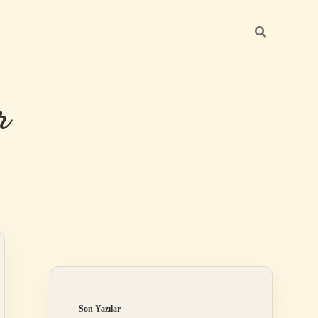
r
Sidebar
ilbet giriş
Son Yazılar