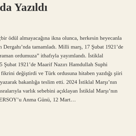
da Yazıldı
içbir ödül almayacağına ikna olunca, herkesin heyecanla
tin Dergahı’nda tamamladı. Milli marş, 17 Şubat 1921’de
hraman ordumuza” ithafıyla yayımlandı. İstiklal
 5 Şubat 1921’de Maarif Nazırı Hamdullah Suphi
ikrini değiştirdi ve Türk ordusuna hitaben yazdığı şiiri
zarak bakanlığa teslim etti. 2024 İstiklal Marşı’nın
ısralarıyla varlık sebebini açıklayan İstiklal Marşı’nın
f ERSOY’u Anma Günü, 12 Mart…