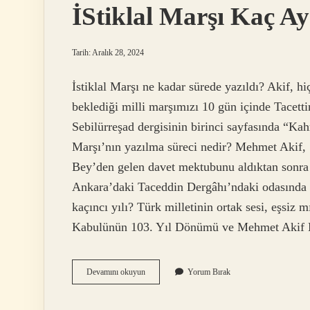
İStiklal Marşı Kaç Ay
Tarih: Aralık 28, 2024
İstiklal Marşı ne kadar sürede yazıldı? Akif, h
beklediği milli marşımızı 10 gün içinde Tacet
Sebilürreşad dergisinin birinci sayfasında “Ka
Marşı’nın yazılma süreci nedir? Mehmet Akif,
Bey’den gelen davet mektubunu aldıktan sonra f
Ankara’daki Taceddin Dergâhı’ndaki odasında ya
kaçıncı yılı? Türk milletinin ortak sesi, eşsiz m
Kabulünün 103. Yıl Dönümü ve Mehmet Aki
İStiklal
Devamını okuyun
Yorum Bırak
Marşı
Kaç
Ayda