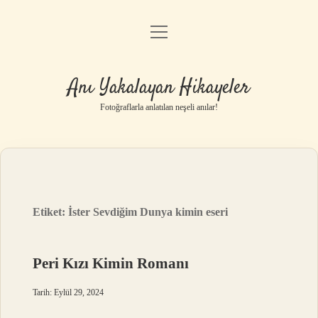
menüyü
Anasayfa
aç
Gizlilik Politikası
Anı Yakalayan Hikayeler
Yasal Uyarı
Fotoğraflarla anlatılan neşeli anılar!
Hakkımızda
Etiket:
İster Sevdiğim Dunya kimin eseri
Peri Kızı Kimin Romanı
Tarih: Eylül 29, 2024