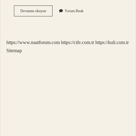
Peri
Devamını okuyun
Yorum Bırak
Kızı
Kimin
Romanı
https://www.naatforum.com
https://cife.com.tr
https://kuli.com.tr
Sitemap