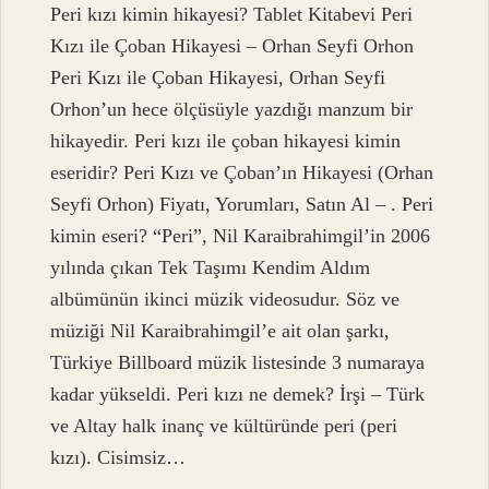
Peri kızı kimin hikayesi? Tablet Kitabevi Peri
Kızı ile Çoban Hikayesi – Orhan Seyfi Orhon
Peri Kızı ile Çoban Hikayesi, Orhan Seyfi
Orhon’un hece ölçüsüyle yazdığı manzum bir
hikayedir. Peri kızı ile çoban hikayesi kimin
eseridir? Peri Kızı ve Çoban’ın Hikayesi (Orhan
Seyfi Orhon) Fiyatı, Yorumları, Satın Al – . Peri
kimin eseri? “Peri”, Nil Karaibrahimgil’in 2006
yılında çıkan Tek Taşımı Kendim Aldım
albümünün ikinci müzik videosudur. Söz ve
müziği Nil Karaibrahimgil’e ait olan şarkı,
Türkiye Billboard müzik listesinde 3 numaraya
kadar yükseldi. Peri kızı ne demek? İrşi – Türk
ve Altay halk inanç ve kültüründe peri (peri
kızı). Cisimsiz…