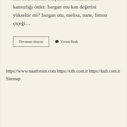
kansızlığı önler. Isırgan otu kan değerini
yükseltir mi? Isırgan otu, melisa, nane, limon
çiçeği…
Isırgan
Devamını okuyun
Yorum Bırak
Otu
Şeker
Hastalarına
Iyi
Gelir
https://www.naatforum.com
https://cife.com.tr
https://kuli.com.tr
Mi
Sitemap