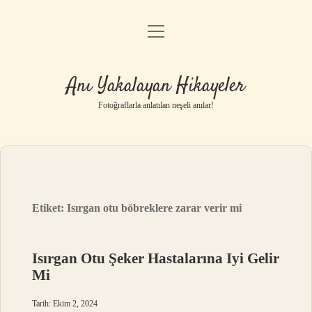
menüyü
Anasayfa
aç
Gizlilik Politikası
Anı Yakalayan Hikayeler
Yasal Uyarı
Fotoğraflarla anlatılan neşeli anılar!
Hakkımızda
Etiket:
Isırgan otu böbreklere zarar verir mi
Isırgan Otu Şeker Hastalarına Iyi Gelir
Mi
Tarih: Ekim 2, 2024