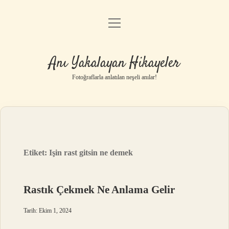
menüyü
Anasayfa
aç
Gizlilik Politikası
Anı Yakalayan Hikayeler
Yasal Uyarı
Fotoğraflarla anlatılan neşeli anılar!
Hakkımızda
Etiket:
Işin rast gitsin ne demek
Rastık Çekmek Ne Anlama Gelir
Tarih: Ekim 1, 2024