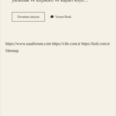
yaratmak ve kirpikleri ve kaşları koyu…
Rastık
Devamını okuyun
Yorum Bırak
Çekmek
Ne
Anlama
Gelir
https://www.naatforum.com
https://cife.com.tr
https://kuli.com.tr
Sitemap