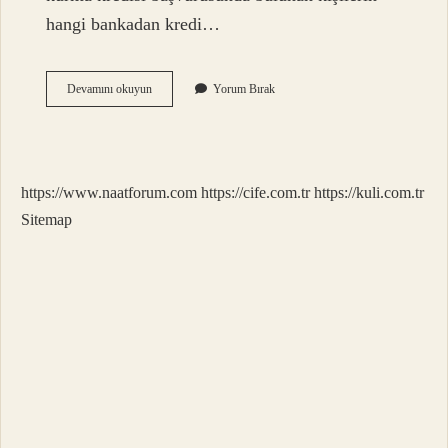
hangi bankadan kredi…
Dükkan
Devamını okuyun
Yorum Bırak
Açmak
Için
Devlet
Desteği
Ne
https://www.naatforum.com
https://cife.com.tr
https://kuli.com.tr
Kadar
Sitemap