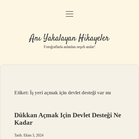
menüyü
Anasayfa
aç
Gizlilik Politikası
Anı Yakalayan Hikayeler
Yasal Uyarı
Fotoğraflarla anlatılan neşeli anılar!
Hakkımızda
Etiket:
İş yeri açmak için devlet desteği var mı
Dükkan Açmak Için Devlet Desteği Ne
Kadar
Tarih: Ekim 3, 2024