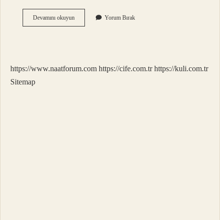
Ziyan
Devamını okuyun
Yorum Bırak
Olur
Ne
Demek
https://www.naatforum.com
https://cife.com.tr
https://kuli.com.tr
Sitemap