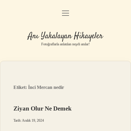
menüyü
Anasayfa
aç
Gizlilik Politikası
Anı Yakalayan Hikayeler
Yasal Uyarı
Fotoğraflarla anlatılan neşeli anılar!
Hakkımızda
Etiket:
İnci Mercan nedir
Ziyan Olur Ne Demek
Tarih: Aralık 19, 2024