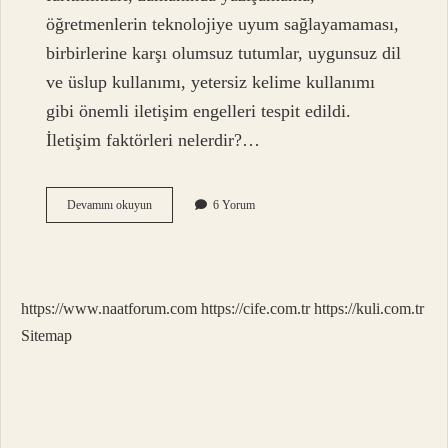
öğretmenlerin teknolojiye uyum sağlayamaması,
birbirlerine karşı olumsuz tutumlar, uygunsuz dil
ve üslup kullanımı, yetersiz kelime kullanımı
gibi önemli iletişim engelleri tespit edildi.
İletişim faktörleri nelerdir?…
İLetişimi
Devamını okuyun
6 Yorum
Engelleyen
Faktörler
Nelerdir
https://www.naatforum.com
https://cife.com.tr
https://kuli.com.tr
Sitemap