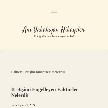
menüyü
Anasayfa
aç
Gizlilik Politikası
Anı Yakalayan Hikayeler
Yasal Uyarı
Fotoğraflarla anlatılan neşeli anılar!
Hakkımızda
Etiket:
İletişim faktörleri nelerdir
İLetişimi Engelleyen Faktörler
Nelerdir
Tarih: Eylül 21, 2024