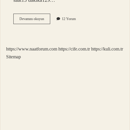
saat15 dakika129…
10
Devamını okuyun
12 Yorum
Dakika
Hulahop
Kaç
Kalori
https://www.naatforum.com
https://cife.com.tr
https://kuli.com.tr
Sitemap