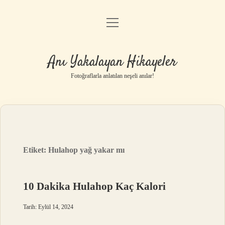
menüyü
Anasayfa
aç
Gizlilik Politikası
Anı Yakalayan Hikayeler
Yasal Uyarı
Fotoğraflarla anlatılan neşeli anılar!
Hakkımızda
Etiket:
Hulahop yağ yakar mı
10 Dakika Hulahop Kaç Kalori
Tarih: Eylül 14, 2024