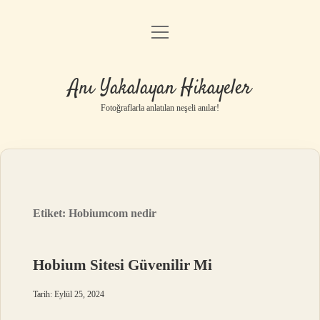
menüyü
Anasayfa
aç
Gizlilik Politikası
Anı Yakalayan Hikayeler
Yasal Uyarı
Fotoğraflarla anlatılan neşeli anılar!
Hakkımızda
Etiket:
Hobiumcom nedir
Hobium Sitesi Güvenilir Mi
Tarih: Eylül 25, 2024