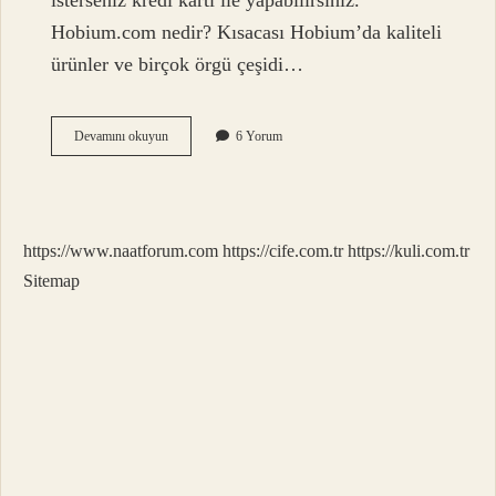
isterseniz kredi kartı ile yapabilirsiniz.
Hobium.com nedir? Kısacası Hobium’da kaliteli
ürünler ve birçok örgü çeşidi…
Hobium
Devamını okuyun
6 Yorum
Sitesi
Güvenilir
Mi
https://www.naatforum.com
https://cife.com.tr
https://kuli.com.tr
Sitemap