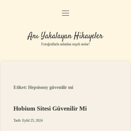
menüyü
Anasayfa
aç
Gizlilik Politikası
Anı Yakalayan Hikayeler
Yasal Uyarı
Fotoğraflarla anlatılan neşeli anılar!
Hakkımızda
Etiket:
Hepsisony güvenilir mi
Hobium Sitesi Güvenilir Mi
Tarih: Eylül 25, 2024