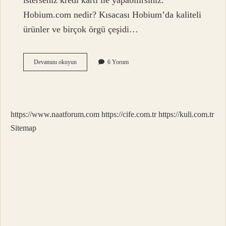
isterseniz kredi kartı ile yapabilirsiniz.
Hobium.com nedir? Kısacası Hobium’da kaliteli
ürünler ve birçok örgü çeşidi…
Hobium
Devamını okuyun
6 Yorum
Sitesi
Güvenilir
Mi
https://www.naatforum.com
https://cife.com.tr
https://kuli.com.tr
Sitemap