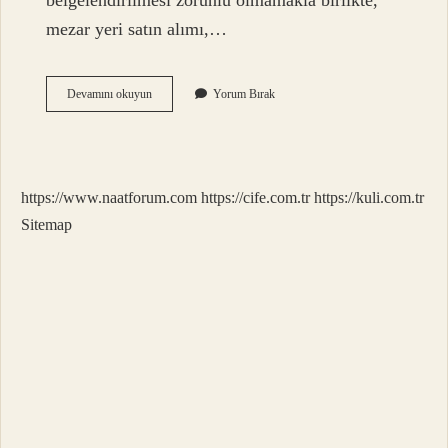
belgelendirilmesi zorunlu olmamakla birlikte,
mezar yeri satın alımı,…
Kefen
Devamını okuyun
Yorum Bırak
Parası
Anlamı
Nedir
https://www.naatforum.com
https://cife.com.tr
https://kuli.com.tr
Sitemap