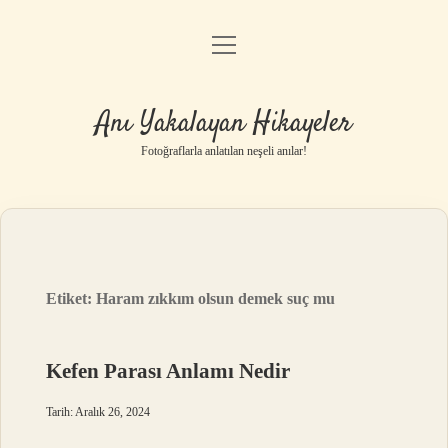
menüyü
Anasayfa
aç
Gizlilik Politikası
Anı Yakalayan Hikayeler
Yasal Uyarı
Fotoğraflarla anlatılan neşeli anılar!
Hakkımızda
Etiket:
Haram zıkkım olsun demek suç mu
Kefen Parası Anlamı Nedir
Tarih: Aralık 26, 2024