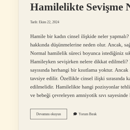
Hamilelikte Sevişme N
Tarih: Ekim 22, 2024
Hamile bir kadın cinsel ilişkide neler yapmalı?
hakkında düşünmelerine neden olur. Ancak, sağlık
Normal hamilelik süreci boyunca istediğiniz sık
Hamileyken sevişirken nelere dikkat edilmeli? 
sayısında herhangi bir kısıtlama yoktur. Ancak
tavsiye edilir. Özellikle cinsel ilişki sırasınd
edilmelidir. Hamilelikte hangi pozisyonlar teh
ve bebeği çevreleyen amniyotik sıvı sayesind
Hamilelikte
Devamını okuyun
Yorum Bırak
Sevişme
Nasıl
Yapılır