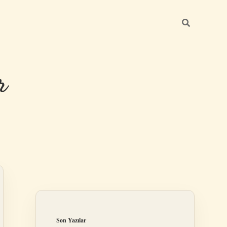
r
Sidebar
ilbet giriş
Son Yazılar