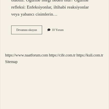
olabilir. Öğürme isteği neden olur? Öğürme
refleksi: Enfeksiyonlar, iltihabi reaksiyonlar
veya yabancı cisimlerin…
Kusacak
Devamını okuyun
10 Yorum
Gibi
Olmak
Neden
Olur
https://www.naatforum.com
https://cife.com.tr
https://kuli.com.tr
Sitemap