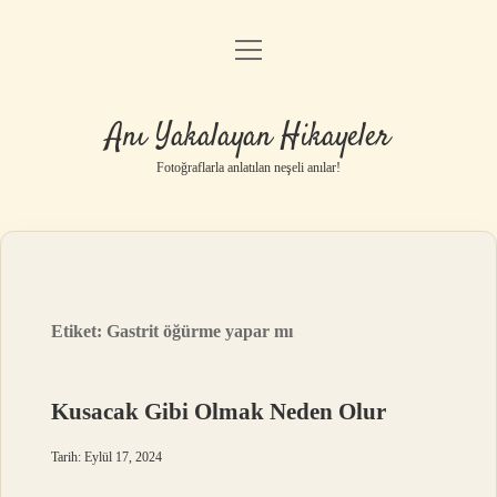
menüyü
Anasayfa
aç
Gizlilik Politikası
Anı Yakalayan Hikayeler
Yasal Uyarı
Fotoğraflarla anlatılan neşeli anılar!
Hakkımızda
Etiket:
Gastrit öğürme yapar mı
Kusacak Gibi Olmak Neden Olur
Tarih: Eylül 17, 2024