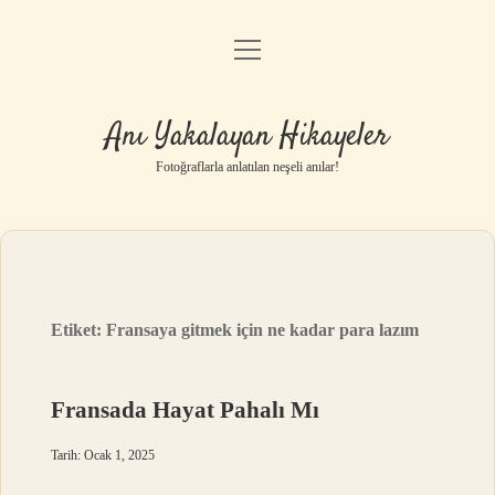
menüyü
Anasayfa
aç
Gizlilik Politikası
Anı Yakalayan Hikayeler
Yasal Uyarı
Fotoğraflarla anlatılan neşeli anılar!
Hakkımızda
Etiket:
Fransaya gitmek için ne kadar para lazım
Fransada Hayat Pahalı Mı
Tarih: Ocak 1, 2025