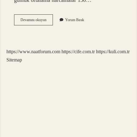
günlük ortalama harcamalar 150…
Fransada
Devamını okuyun
Yorum Bırak
Hayat
Pahalı
Mı
https://www.naatforum.com
https://cife.com.tr
https://kuli.com.tr
Sitemap