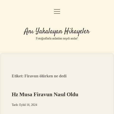
menüyü
Anasayfa
aç
Gizlilik Politikası
Anı Yakalayan Hikayeler
Yasal Uyarı
Fotoğraflarla anlatılan neşeli anılar!
Hakkımızda
Etiket:
Firavun ölürken ne dedi
Hz Musa Firavun Nasıl Oldu
Tarih: Eylül 16, 2024