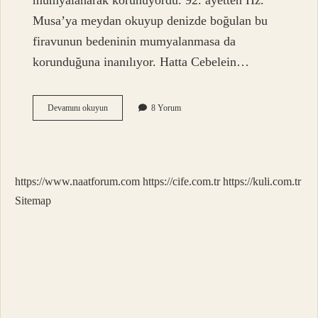
mumyalanarak korunuyordu. 92. ayetten Hz.
Musa’ya meydan okuyup denizde boğulan bu
firavunun bedeninin mumyalanmasa da
korunduğuna inanılıyor. Hatta Cebelein…
Hz
Devamını okuyun
8 Yorum
Musa
Firavun
Nasıl
Oldu
https://www.naatforum.com
https://cife.com.tr
https://kuli.com.tr
Sitemap