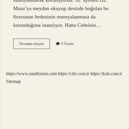
mumyalanarak korunuyordu. 92. ayetten Hz.
Musa’ya meydan okuyup denizde boğulan bu
firavunun bedeninin mumyalanmasa da
korunduğuna inanılıyor. Hatta Cebelein…
Hz
Devamını okuyun
8 Yorum
Musa
Firavun
Nasıl
Oldu
https://www.naatforum.com
https://cife.com.tr
https://kuli.com.tr
Sitemap