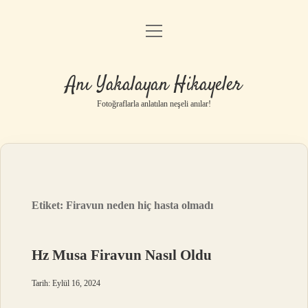
menüyü
Anasayfa
aç
Gizlilik Politikası
Anı Yakalayan Hikayeler
Yasal Uyarı
Fotoğraflarla anlatılan neşeli anılar!
Hakkımızda
Etiket:
Firavun neden hiç hasta olmadı
Hz Musa Firavun Nasıl Oldu
Tarih: Eylül 16, 2024