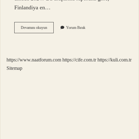
Finlandiya en…
Dünyanın
Devamını okuyun
Yorum Bırak
En
Iyi
Eğitim
Sistemi
Nedir
https://www.naatforum.com
https://cife.com.tr
https://kuli.com.tr
Sitemap