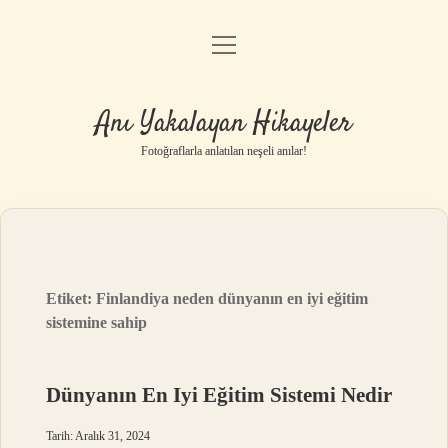
menüyü
Anasayfa
aç
Gizlilik Politikası
Anı Yakalayan Hikayeler
Yasal Uyarı
Fotoğraflarla anlatılan neşeli anılar!
Hakkımızda
Etiket:
Finlandiya neden dünyanın en iyi eğitim
sistemine sahip
Dünyanın En Iyi Eğitim Sistemi Nedir
Tarih: Aralık 31, 2024