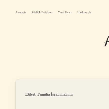
Anasayfa
Gizlilik Politikası
Yasal Uyarı
Hakkımızda
Etiket:
Familia İsrail malı mı