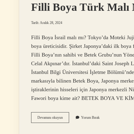
Filli Boya Türk Malı
Tarih: Aralık 28, 2024
Filli Boya İsrail malı mı? Tokyo’da Moteki Juj
boya üreticisidir. Şirket Japonya’daki ilk boya
Filli Boya’nın sahibi ve Betek Grubu’nun Yöne
Celal Akpınar’dır. İstanbul’daki Saint Joseph 
İstanbul Bilgi Üniversitesi İşletme Bölümü’nde
markasıyla bilinen Betek Boya, Japonya merkez
iştiraklerinin hisseleri için Japonya merkezli 
Fawori boya kime ait? BETEK BOYA VE KİM
Filli
Devamını okuyun
Yorum Bırak
Boya
Türk
Malı