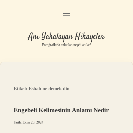
menüyü
Anasayfa
aç
Gizlilik Politikası
Anı Yakalayan Hikayeler
Yasal Uyarı
Fotoğraflarla anlatılan neşeli anılar!
Hakkımızda
Etiket:
Esbab ne demek din
Engebeli Kelimesinin Anlamı Nedir
Tarih: Ekim 23, 2024