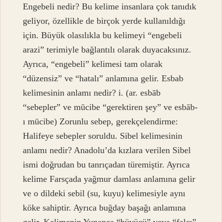
Engebeli nedir? Bu kelime insanlara çok tanıdık
geliyor, özellikle de birçok yerde kullanıldığı
için. Büyük olasılıkla bu kelimeyi “engebeli
arazi” terimiyle bağlantılı olarak duyacaksınız.
Ayrıca, “engebeli” kelimesi tam olarak
“düzensiz” ve “hatalı” anlamına gelir. Esbab
kelimesinin anlamı nedir? i. (ar. esbāb
“sebepler” ve mūcibe “gerektiren şey” ve esbāb-
ı mūcibe) Zorunlu sebep, gerekçelendirme:
Halifeye sebepler soruldu. Sibel kelimesinin
anlamı nedir? Anadolu’da kızlara verilen Sibel
ismi doğrudan bu tanrıçadan türemiştir. Ayrıca
kelime Farsçada yağmur damlası anlamına gelir
ve o dildeki sebil (su, kuyu) kelimesiyle aynı
köke sahiptir. Ayrıca buğday başağı anlamına