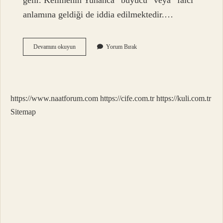
gelir. Kelimenin Yunanca “büyücü” veya “falcı”
anlamına geldiği de iddia edilmektedir.…
Engebeli
Devamını okuyun
Yorum Bırak
Kelimesinin
Anlamı
Nedir
https://www.naatforum.com
https://cife.com.tr
https://kuli.com.tr
Sitemap