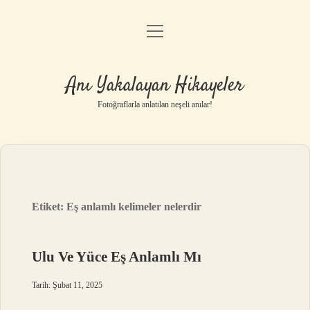
menüyü
Anasayfa
aç
Gizlilik Politikası
Anı Yakalayan Hikayeler
Yasal Uyarı
Fotoğraflarla anlatılan neşeli anılar!
Hakkımızda
Etiket:
Eş anlamlı kelimeler nelerdir
Ulu Ve Yüce Eş Anlamlı Mı
Tarih: Şubat 11, 2025