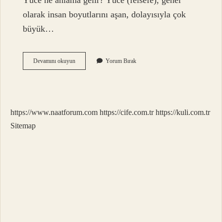
Yüce ne anlama gelir? Yüce (felsefe), genel
olarak insan boyutlarını aşan, dolayısıyla çok
büyük…
Ulu
Devamını okuyun
Yorum Bırak
Ve
Yüce
Eş
Anlamlı
Mı
https://www.naatforum.com
https://cife.com.tr
https://kuli.com.tr
Sitemap