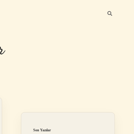
r
Sidebar
ilbet giriş
Son Yazılar