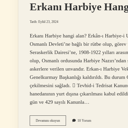
Erkanı Harbiye Hangi
Tarih: Eylül 23, 2024
Erkanı Harbiye hangi alan? Erkân-ı Harbiye-i 
Osmanlı Devleti’ne bağlı bir rütbe olup, görev
Seraskerlik Dairesi’ne, 1908-1922 yılları aras
olup, Osmanlı ordusunda Harbiye Nazırı’ndan s
askerlere verilen unvandır. Erkan-ı Harbiye Vek
Genelkurmay Başkanlığı kaldırıldı. Bu durum 
çekilmesini sağladı.  Tevhid-i Tedrisat Kanun
hanedanının yurt dışına çıkarılması kabul edi
gün ve 429 sayılı Kanunla…
Erkanı
Devamını okuyun
10 Yorum
Harbiye