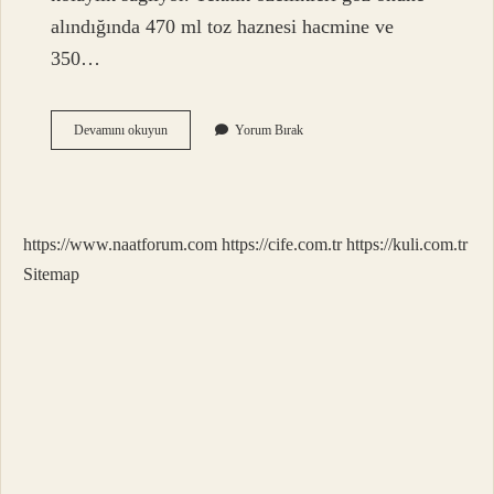
alındığında 470 ml toz haznesi hacmine ve
350…
Roborock
Devamını okuyun
Yorum Bırak
Q7
Max
Halıları
Islatıyor
Mu
https://www.naatforum.com
https://cife.com.tr
https://kuli.com.tr
Sitemap