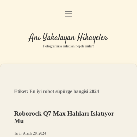
menüyü
Anasayfa
aç
Gizlilik Politikası
Anı Yakalayan Hikayeler
Yasal Uyarı
Fotoğraflarla anlatılan neşeli anılar!
Hakkımızda
Etiket:
En iyi robot süpürge hangisi 2024
Roborock Q7 Max Halıları Islatıyor
Mu
Tarih: Aralık 28, 2024