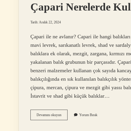
Çapari Nerelerde Kull
Tarih: Aralık 22, 2024
Çapari ile ne avlanır? Capari ile hangi balıklar
mavi levrek, sarıkanatlı levrek, shad ve sardaly
balıklara ek olarak, mezgit, zargana, kırmızı m
yakalanan balık grubunun bir parçasıdır. Çapari
benzeri malzemeler kullanan çok sayıda kancaya 
balıkçılığında en sık kullanılan balıkçılık yönt
çipura, mercan, çipura ve mezgit gibi yassı bal
İstavrit ve shad gibi küçük balıklar…
Çapari
Devamını okuyun
Yorum Bırak
Nerelerde
Kullanılır