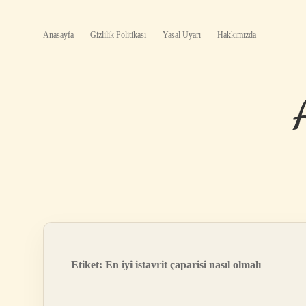
Anasayfa
Gizlilik Politikası
Yasal Uyarı
Hakkımızda
Etiket:
En iyi istavrit çaparisi nasıl olmalı