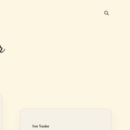
r
Sidebar
ilbet giriş
Son Yazılar