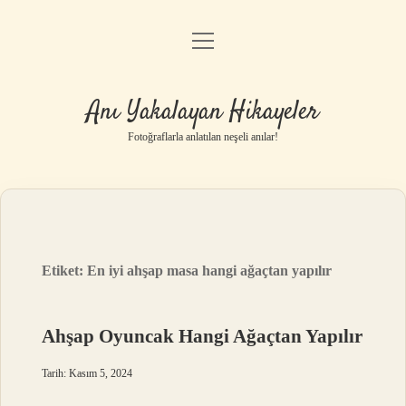
menüyü
Anasayfa
aç
Gizlilik Politikası
Anı Yakalayan Hikayeler
Yasal Uyarı
Fotoğraflarla anlatılan neşeli anılar!
Hakkımızda
Etiket:
En iyi ahşap masa hangi ağaçtan yapılır
Ahşap Oyuncak Hangi Ağaçtan Yapılır
Tarih: Kasım 5, 2024