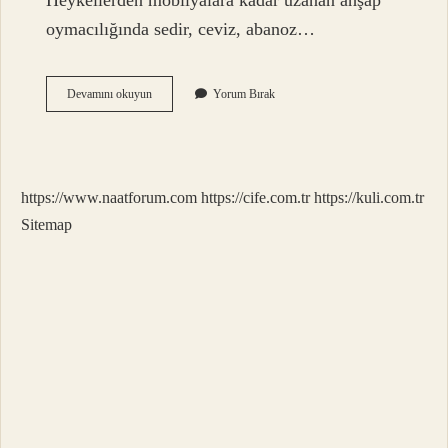
Heykellerden mobilyalara kadar uzanan ahşap
oymacılığında sedir, ceviz, abanoz…
Ahşap
Devamını okuyun
Yorum Bırak
Oyuncak
Hangi
Ağaçtan
Yapılır
https://www.naatforum.com
https://cife.com.tr
https://kuli.com.tr
Sitemap