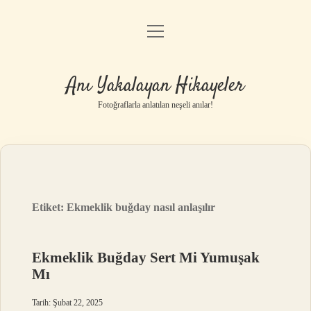
menüyü
Anasayfa
aç
Gizlilik Politikası
Anı Yakalayan Hikayeler
Yasal Uyarı
Fotoğraflarla anlatılan neşeli anılar!
Hakkımızda
Etiket:
Ekmeklik buğday nasıl anlaşılır
Ekmeklik Buğday Sert Mi Yumuşak
Mı
Tarih: Şubat 22, 2025