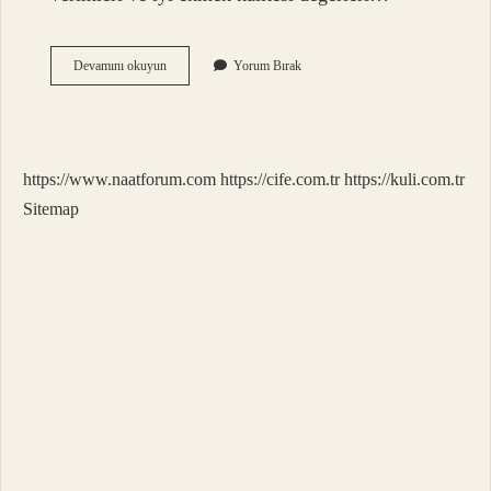
Ekmeklik
Devamını okuyun
Yorum Bırak
Buğday
Sert
Mi
Yumuşak
Mı
https://www.naatforum.com
https://cife.com.tr
https://kuli.com.tr
Sitemap