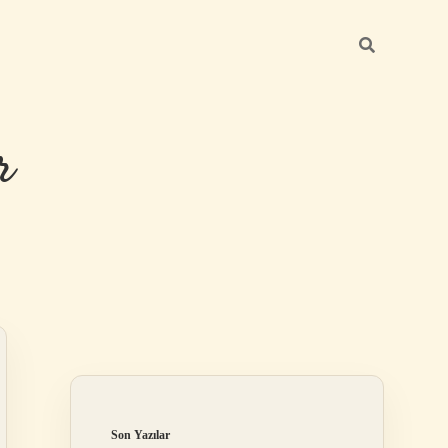
r
Sidebar
ilbet giriş
Son Yazılar