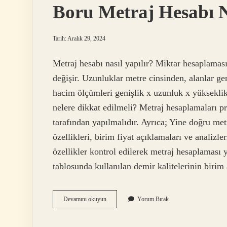
Boru Metraj Hesabı Na
Tarih: Aralık 29, 2024
Metraj hesabı nasıl yapılır? Miktar hesaplaması 
değişir. Uzunluklar metre cinsinden, alanlar ge
hacim ölçümleri genişlik x uzunluk x yükseklik 
nelere dikkat edilmeli? Metraj hesaplamaları p
tarafından yapılmalıdır. Ayrıca; Yine doğru met
özellikleri, birim fiyat açıklamaları ve analizle
özellikler kontrol edilerek metraj hesaplaması ya
tablosunda kullanılan demir kalitelerinin birim
Boru
Devamını okuyun
Yorum Bırak
Metraj
Hesabı
Nasıl