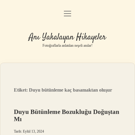
menüyü
Anasayfa
aç
Gizlilik Politikası
Anı Yakalayan Hikayeler
Yasal Uyarı
Fotoğraflarla anlatılan neşeli anılar!
Hakkımızda
Etiket:
Duyu bütünleme kaç basamaktan oluşur
Duyu Bütünleme Bozukluğu Doğuştan
Mı
Tarih: Eylül 13, 2024