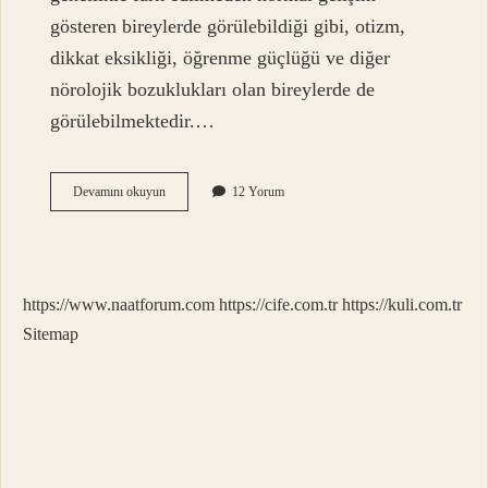
gösteren bireylerde görülebildiği gibi, otizm,
dikkat eksikliği, öğrenme güçlüğü ve diğer
nörolojik bozuklukları olan bireylerde de
görülebilmektedir.…
Duyu
Devamını okuyun
12 Yorum
Bütünleme
Bozukluğu
Doğuştan
Mı
https://www.naatforum.com
https://cife.com.tr
https://kuli.com.tr
Sitemap