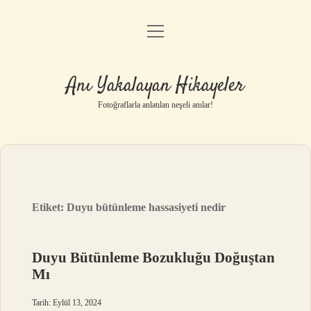
menüyü
Anasayfa
aç
Gizlilik Politikası
Anı Yakalayan Hikayeler
Yasal Uyarı
Fotoğraflarla anlatılan neşeli anılar!
Hakkımızda
Etiket:
Duyu bütünleme hassasiyeti nedir
Duyu Bütünleme Bozukluğu Doğuştan
Mı
Tarih: Eylül 13, 2024