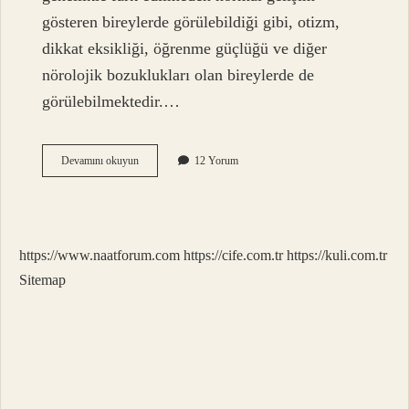
gösteren bireylerde görülebildiği gibi, otizm,
dikkat eksikliği, öğrenme güçlüğü ve diğer
nörolojik bozuklukları olan bireylerde de
görülebilmektedir.…
Duyu
Devamını okuyun
12 Yorum
Bütünleme
Bozukluğu
Doğuştan
Mı
https://www.naatforum.com
https://cife.com.tr
https://kuli.com.tr
Sitemap