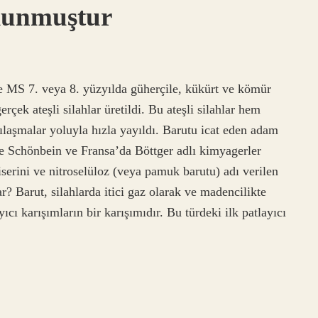
ulunmuştur
de MS 7. veya 8. yüzyılda güherçile, kükürt ve kömür
erçek ateşli silahlar üretildi. Bu ateşli silahlar hem
ılaşmalar yoluyla hızla yayıldı. Barutu icat eden adam
te Schönbein ve Fransa’da Böttger adlı kimyagerler
iserini ve nitroselüloz (veya pamuk barutu) adı verilen
rar? Barut, silahlarda itici gaz olarak ve madencilikte
cı karışımların bir karışımıdır. Bu türdeki ilk patlayıcı