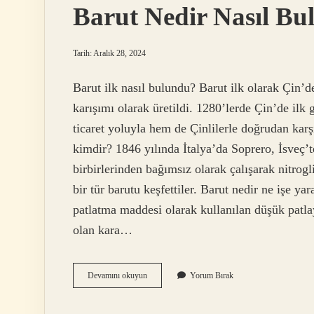
Barut Nedir Nasıl B
Tarih: Aralık 28, 2024
Barut ilk nasıl bulundu? Barut ilk olarak Çin’
karışımı olarak üretildi. 1280’lerde Çin’de ilk g
ticaret yoluyla hem de Çinlilerle doğrudan karş
kimdir? 1846 yılında İtalya’da Soprero, İsveç’
birbirlerinden bağımsız olarak çalışarak nitrogl
bir tür barutu keşfettiler. Barut nedir ne işe ya
patlatma maddesi olarak kullanılan düşük patlayı
olan kara…
Barut
Devamını okuyun
Yorum Bırak
Nedir
Nasıl
Bulunmuştur