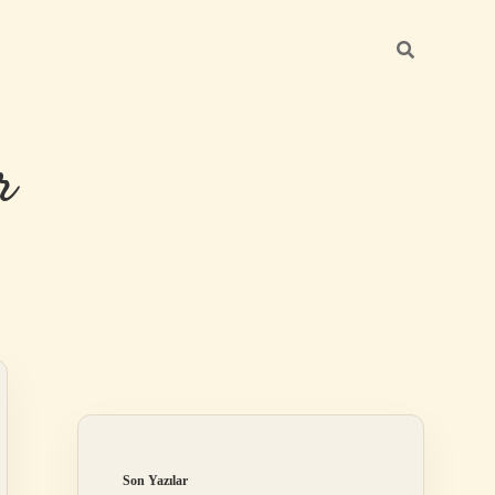
r
Sidebar
ilbet giriş
Son Yazılar