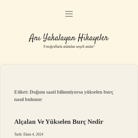
menüyü
Anasayfa
aç
Gizlilik Politikası
Anı Yakalayan Hikayeler
Yasal Uyarı
Fotoğraflarla anlatılan neşeli anılar!
Hakkımızda
Etiket:
Doğum saati bilinmiyorsa yükselen burç
nasıl bulunur
Alçalan Ve Yükselen Burç Nedir
Tarih: Ekim 4, 2024