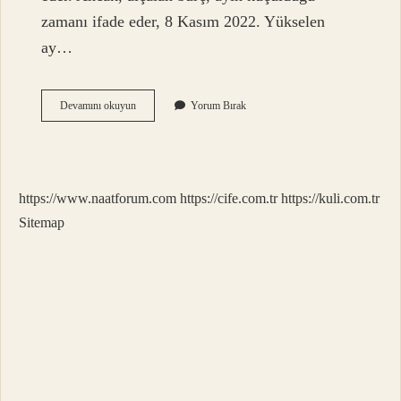
zamanı ifade eder, 8 Kasım 2022. Yükselen
ay…
Alçalan
Devamını okuyun
Yorum Bırak
Ve
Yükselen
Burç
Nedir
https://www.naatforum.com
https://cife.com.tr
https://kuli.com.tr
Sitemap