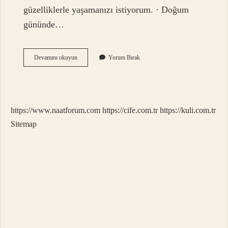
güzelliklerle yaşamanızı istiyorum. · Doğum
gününde…
Doğum
Devamını okuyun
Yorum Bırak
Günün
Kutlu
Olsun
Nasıl
Cevap
https://www.naatforum.com
https://cife.com.tr
https://kuli.com.tr
Verilir
Sitemap