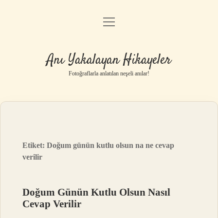
menüyü
Anasayfa
aç
Gizlilik Politikası
Anı Yakalayan Hikayeler
Yasal Uyarı
Fotoğraflarla anlatılan neşeli anılar!
Hakkımızda
Etiket:
Doğum günün kutlu olsun na ne cevap
verilir
Doğum Günün Kutlu Olsun Nasıl
Cevap Verilir