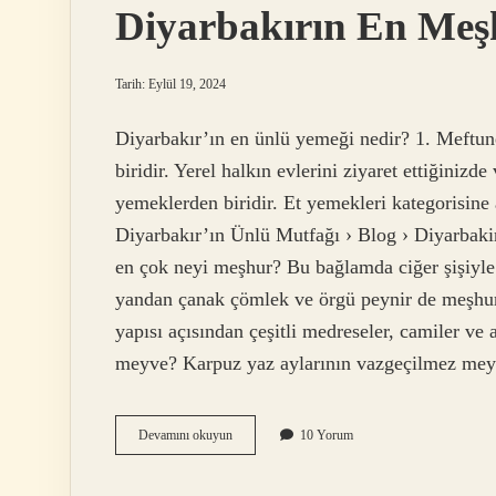
Diyarbakırın En Meşh
Tarih: Eylül 19, 2024
Diyarbakır’ın en ünlü yemeği nedir? 1. Meftun
biridir. Yerel halkın evlerini ziyaret ettiğinizde
yemeklerden biridir. Et yemekleri kategorisine a
Diyarbakır’ın Ünlü Mutfağı › Blog › Diyarbak
en çok neyi meşhur? Bu bağlamda ciğer şişiyle
yandan çanak çömlek ve örgü peynir de meşhur kı
yapısı açısından çeşitli medreseler, camiler ve
meyve? Karpuz yaz aylarının vazgeçilmez mey
Diyarbakırın
Devamını okuyun
10 Yorum
En
Meşhur
Yiyeceği