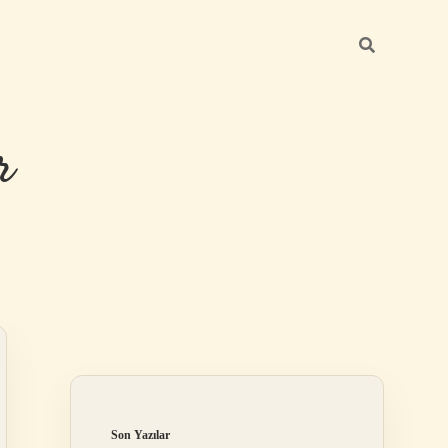
r
Sidebar
ilbet giriş
Son Yazılar