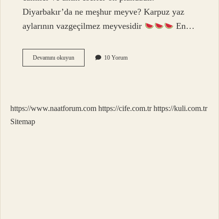
Diyarbakır’da ne meşhur meyve? Karpuz yaz
aylarının vazgeçilmez meyvesidir
En…
Diyarbakırın
Devamını okuyun
10 Yorum
En
Meşhur
Yiyeceği
Nedir
https://www.naatforum.com
https://cife.com.tr
https://kuli.com.tr
Sitemap