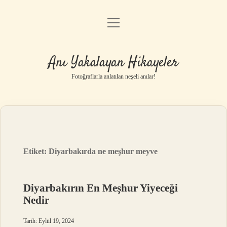
menüyü
Anasayfa
aç
Gizlilik Politikası
Anı Yakalayan Hikayeler
Yasal Uyarı
Fotoğraflarla anlatılan neşeli anılar!
Hakkımızda
Etiket:
Diyarbakırda ne meşhur meyve
Diyarbakırın En Meşhur Yiyeceği
Nedir
Tarih: Eylül 19, 2024