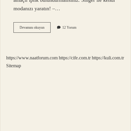
amaçlı iplik bulundurmalısınız. Singer ile kendi
modanızı yaratın! –…
En
Devamını okuyun
12 Yorum
Kaliteli
Dikiş
Ipi
Hangisi
https://www.naatforum.com
https://cife.com.tr
https://kuli.com.tr
Sitemap