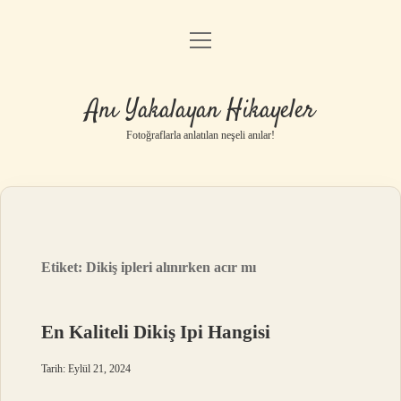
menüyü
Anasayfa
aç
Gizlilik Politikası
Anı Yakalayan Hikayeler
Yasal Uyarı
Fotoğraflarla anlatılan neşeli anılar!
Hakkımızda
Etiket:
Dikiş ipleri alınırken acır mı
En Kaliteli Dikiş Ipi Hangisi
Tarih: Eylül 21, 2024