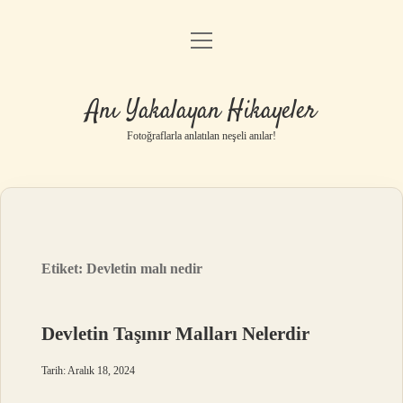
menüyü
Anasayfa
aç
Gizlilik Politikası
Anı Yakalayan Hikayeler
Yasal Uyarı
Fotoğraflarla anlatılan neşeli anılar!
Hakkımızda
Etiket:
Devletin malı nedir
Devletin Taşınır Malları Nelerdir
Tarih: Aralık 18, 2024