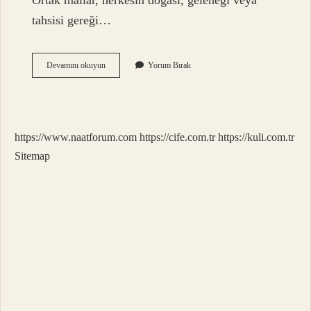
Ortak mallar, herkesin doğası, geleneği veya
tahsisi gereği…
Devletin
Devamını okuyun
Yorum Bırak
Taşınır
Malları
Nelerdir
https://www.naatforum.com
https://cife.com.tr
https://kuli.com.tr
Sitemap