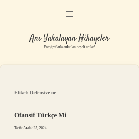
menüyü
Anasayfa
aç
Gizlilik Politikası
Anı Yakalayan Hikayeler
Yasal Uyarı
Fotoğraflarla anlatılan neşeli anılar!
Hakkımızda
Etiket:
Defensive ne
Ofansif Türkçe Mi
Tarih: Aralık 25, 2024