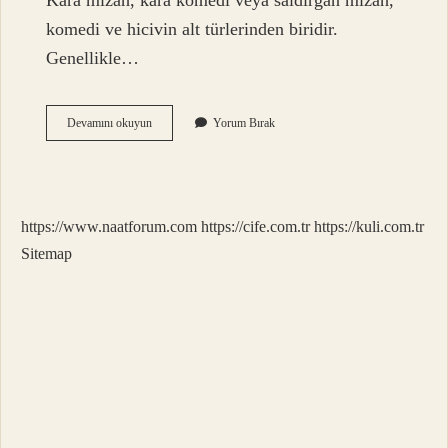
Kara mizah, kara komedi veya saldırgan mizah,
komedi ve hicivin alt türlerinden biridir.
Genellikle…
Ofansif
Devamını okuyun
Yorum Bırak
Türkçe
Mi
https://www.naatforum.com
https://cife.com.tr
https://kuli.com.tr
Sitemap