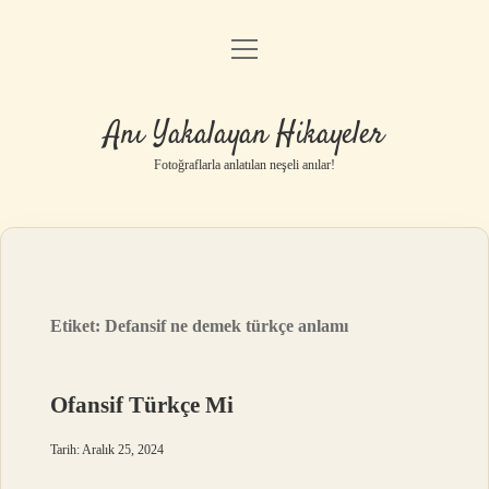
menüyü
Anasayfa
aç
Gizlilik Politikası
Anı Yakalayan Hikayeler
Yasal Uyarı
Fotoğraflarla anlatılan neşeli anılar!
Hakkımızda
Etiket:
Defansif ne demek türkçe anlamı
Ofansif Türkçe Mi
Tarih: Aralık 25, 2024