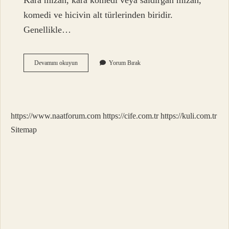
Kara mizah, kara komedi veya saldırgan mizah,
komedi ve hicivin alt türlerinden biridir.
Genellikle…
Ofansif
Devamını okuyun
Yorum Bırak
Türkçe
Mi
https://www.naatforum.com
https://cife.com.tr
https://kuli.com.tr
Sitemap