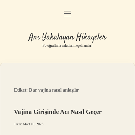
menüyü
Anasayfa
aç
Gizlilik Politikası
Anı Yakalayan Hikayeler
Yasal Uyarı
Fotoğraflarla anlatılan neşeli anılar!
Hakkımızda
Etiket:
Dar vajina nasıl anlaşılır
Vajina Girişinde Acı Nasıl Geçer
Tarih: Mart 10, 2025