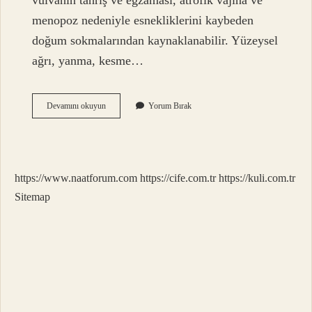
vulvanın tahriş ve egzaması, atrofik vajina ve
menopoz nedeniyle esnekliklerini kaybeden
doğum sokmalarından kaynaklanabilir. Yüzeysel
ağrı, yanma, kesme…
Vajina
Devamını okuyun
Yorum Bırak
Girişinde
Acı
Nasıl
Geçer
https://www.naatforum.com
https://cife.com.tr
https://kuli.com.tr
Sitemap