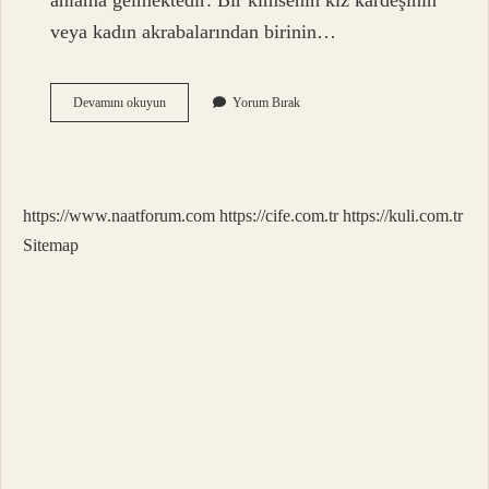
anlama gelmektedir: Bir kimsenin kız kardeşinin
veya kadın akrabalarından birinin…
Enişte
Devamını okuyun
Yorum Bırak
Ismi
Nereden
Gelir
https://www.naatforum.com
https://cife.com.tr
https://kuli.com.tr
Sitemap