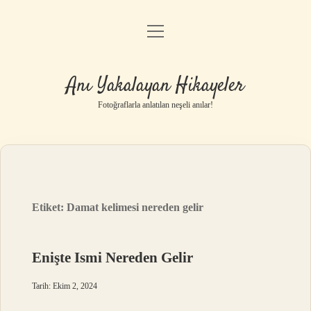
menüyü
Anasayfa
aç
Gizlilik Politikası
Anı Yakalayan Hikayeler
Yasal Uyarı
Fotoğraflarla anlatılan neşeli anılar!
Hakkımızda
Etiket:
Damat kelimesi nereden gelir
Enişte Ismi Nereden Gelir
Tarih: Ekim 2, 2024