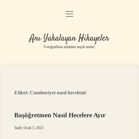
menüyü
Anasayfa
aç
Gizlilik Politikası
Anı Yakalayan Hikayeler
Yasal Uyarı
Fotoğraflarla anlatılan neşeli anılar!
Hakkımızda
Etiket:
Cumhuriyet nasıl hecelenir
Başöğretmen Nasıl Hecelere Ayır
Tarih: Ocak 5, 2025