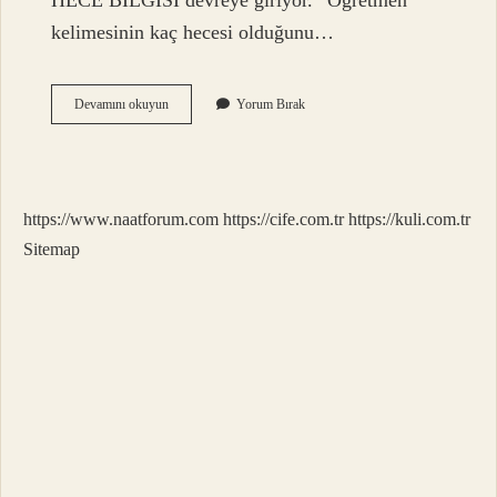
HECE BİLGİSİ devreye giriyor. “Öğretmen”
kelimesinin kaç hecesi olduğunu…
Başöğretmen
Devamını okuyun
Yorum Bırak
Nasıl
Hecelere
Ayır
https://www.naatforum.com
https://cife.com.tr
https://kuli.com.tr
Sitemap