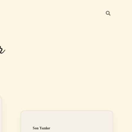
r
Sidebar
ilbet giriş
Son Yazılar