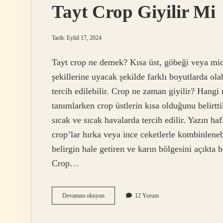
Tayt Crop Giyilir Mi
Tarih: Eylül 17, 2024
Tayt crop ne demek? Kısa üst, göbeği veya midey
şekillerine uyacak şekilde farklı boyutlarda olab
tercih edilebilir. Crop ne zaman giyilir? Han
tanımlarken crop üstlerin kısa olduğunu belirtt
sıcak ve sıcak havalarda tercih edilir. Yazın ha
crop’lar hırka veya ince ceketlerle kombinleneb
belirgin hale getiren ve karın bölgesini açıkta
Crop…
Tayt
Devamını okuyun
12 Yorum
Crop
Giyilir
Mi