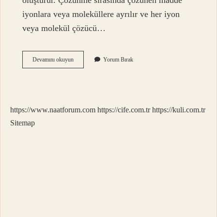
oluşturur. Çözünme sırasında çözünen madde
iyonlara veya moleküllere ayrılır ve her iyon
veya molekül çözücü…
Çözünme
Devamını okuyun
Yorum Bırak
Etki
Eden
Faktörler
Nelerdir
https://www.naatforum.com
https://cife.com.tr
https://kuli.com.tr
Sitemap