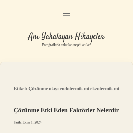
menüyü
Anasayfa
aç
Gizlilik Politikası
Anı Yakalayan Hikayeler
Yasal Uyarı
Fotoğraflarla anlatılan neşeli anılar!
Hakkımızda
Etiket:
Çözünme olayı endotermik mi ekzotermik mi
Çözünme Etki Eden Faktörler Nelerdir
Tarih: Ekim 1, 2024