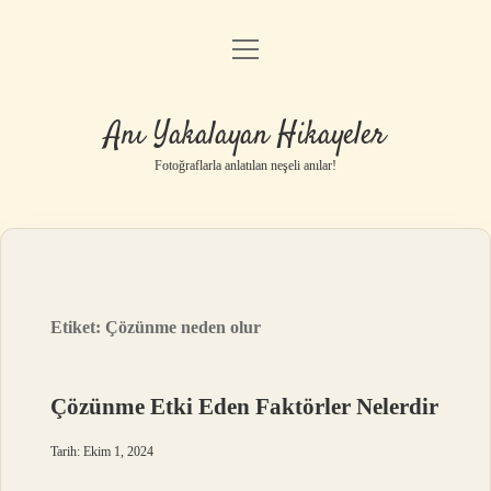
menüyü
Anasayfa
aç
Gizlilik Politikası
Anı Yakalayan Hikayeler
Yasal Uyarı
Fotoğraflarla anlatılan neşeli anılar!
Hakkımızda
Etiket:
Çözünme neden olur
Çözünme Etki Eden Faktörler Nelerdir
Tarih: Ekim 1, 2024