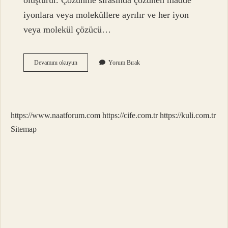
oluşturur. Çözünme sırasında çözünen madde
iyonlara veya moleküllere ayrılır ve her iyon
veya molekül çözücü…
Çözünme
Devamını okuyun
Yorum Bırak
Etki
Eden
Faktörler
Nelerdir
https://www.naatforum.com
https://cife.com.tr
https://kuli.com.tr
Sitemap