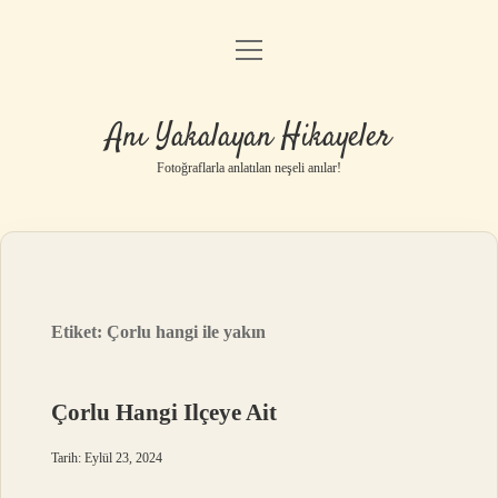
menüyü
Anasayfa
aç
Gizlilik Politikası
Anı Yakalayan Hikayeler
Yasal Uyarı
Fotoğraflarla anlatılan neşeli anılar!
Hakkımızda
Etiket:
Çorlu hangi ile yakın
Çorlu Hangi Ilçeye Ait
Tarih: Eylül 23, 2024