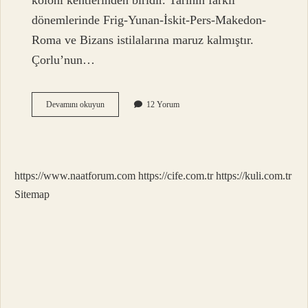
koloni kentlerinden biridir. Tarihin farklı
dönemlerinde Frig-Yunan-İskit-Pers-Makedon-
Roma ve Bizans istilalarına maruz kalmıştır.
Çorlu’nun…
Çorlu
Devamını okuyun
12 Yorum
Hangi
Ilçeye
Ait
https://www.naatforum.com
https://cife.com.tr
https://kuli.com.tr
Sitemap