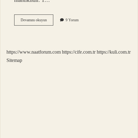
mantıklıdır. 1…
Çocukta
Devamını okuyun
9 Yorum
Aşı
Nereye
Yapılır
https://www.naatforum.com
https://cife.com.tr
https://kuli.com.tr
Sitemap