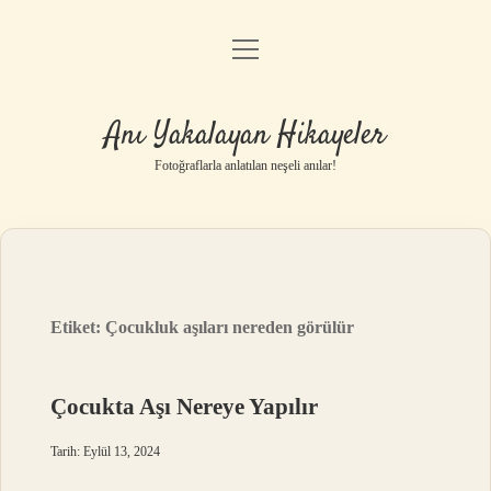
menüyü
Anasayfa
aç
Gizlilik Politikası
Anı Yakalayan Hikayeler
Yasal Uyarı
Fotoğraflarla anlatılan neşeli anılar!
Hakkımızda
Etiket:
Çocukluk aşıları nereden görülür
Çocukta Aşı Nereye Yapılır
Tarih: Eylül 13, 2024