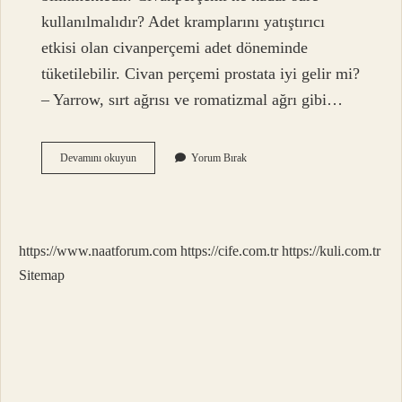
kullanılmalıdır? Adet kramplarını yatıştırıcı
etkisi olan civanperçemi adet döneminde
tüketilebilir. Civan perçemi prostata iyi gelir mi?
– Yarrow, sırt ağrısı ve romatizmal ağrı gibi…
Civanperçemi
Devamını okuyun
Yorum Bırak
Erkekler
Kullanabilir
Mi
https://www.naatforum.com
https://cife.com.tr
https://kuli.com.tr
Sitemap