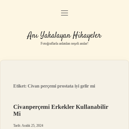
menüyü
Anasayfa
aç
Gizlilik Politikası
Anı Yakalayan Hikayeler
Yasal Uyarı
Fotoğraflarla anlatılan neşeli anılar!
Hakkımızda
Etiket:
Civan perçemi prostata iyi gelir mi
Civanperçemi Erkekler Kullanabilir
Mi
Tarih: Aralık 25, 2024