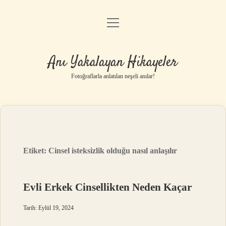
menüyü
Anasayfa
aç
Gizlilik Politikası
Anı Yakalayan Hikayeler
Yasal Uyarı
Fotoğraflarla anlatılan neşeli anılar!
Hakkımızda
Etiket:
Cinsel isteksizlik olduğu nasıl anlaşılır
Evli Erkek Cinsellikten Neden Kaçar
Tarih: Eylül 19, 2024