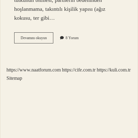
tutkunun bitmesi, partnerin bedeninden
hoşlanmama, takıntılı kişilik yapısı (ağız
kokusu, ter gibi…
Evli
Devamını okuyun
8 Yorum
Erkek
Cinsellikten
Neden
Kaçar
https://www.naatforum.com
https://cife.com.tr
https://kuli.com.tr
Sitemap