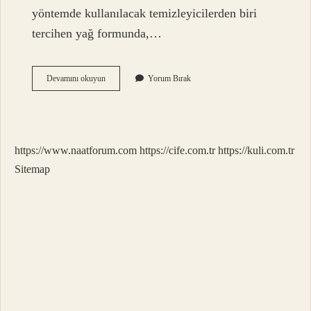
yöntemde kullanılacak temizleyicilerden biri
tercihen yağ formunda,…
Çift
Devamını okuyun
Yorum Bırak
Aşamalı
Cilt
Temizliği
Nasıl
Yapılır
https://www.naatforum.com
https://cife.com.tr
https://kuli.com.tr
Sitemap