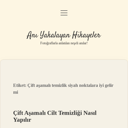
menüyü
Anasayfa
aç
Gizlilik Politikası
Anı Yakalayan Hikayeler
Yasal Uyarı
Fotoğraflarla anlatılan neşeli anılar!
Hakkımızda
Etiket:
Çift aşamalı temizlik siyah noktalara iyi gelir
mi
Çift Aşamalı Cilt Temizliği Nasıl
Yapılır