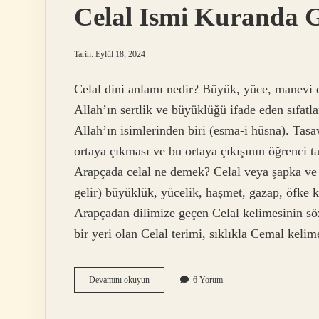
Celal Ismi Kuranda 
Tarih: Eylül 18, 2024
Celal dini anlamı nedir? Büyük, yüce, manevi 
Allah’ın sertlik ve büyüklüğü ifade eden sıfatl
Allah’ın isimlerinden biri (esma-i hüsna). Tasav
ortaya çıkması ve bu ortaya çıkışının öğrenci t
Arapçada celal ne demek? Celal veya şapka ve Celâl (Osmanlıca: جلال‎, 
gelir) büyüklük, yücelik, haşmet, gazap, öfke k
Arapçadan dilimize geçen Celal kelimesinin sö
bir yeri olan Celal terimi, sıklıkla Cemal kelime
Celal
Devamını okuyun
6 Yorum
Ismi
Kuranda
Geçiyor