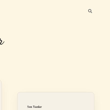
r
Sidebar
ilbet giriş
Son Yazılar