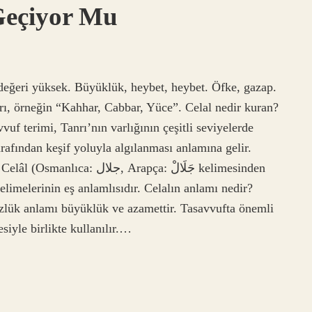
Geçiyor Mu
değeri yüksek. Büyüklük, heybet, heybet. Öfke, gazap.
arı, örneğin “Kahhar, Cabbar, Yüce”. Celal nedir kuran?
vuf terimi, Tanrı’nın varlığının çeşitli seviyelerde
arafından keşif yoluyla algılanması anlamına gelir.
Arapça: جَلَالْ‎ kelimesinden
elimelerinin eş anlamlısıdır. Celalın anlamı nedir?
zlük anlamı büyüklük ve azamettir. Tasavvufta önemli
siyle birlikte kullanılır.…