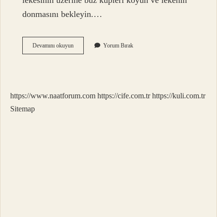
lekesinin üzerine buz küpleri koyun ve lekenin
donmasını bekleyin.…
Çam
Devamını okuyun
Yorum Bırak
Reçinesini
Ne
Temizler
https://www.naatforum.com
https://cife.com.tr
https://kuli.com.tr
Sitemap