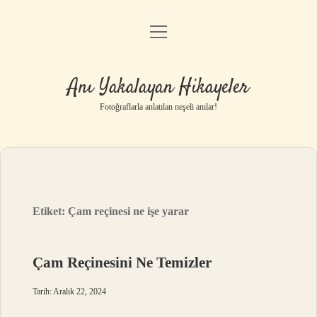
menüyü
Anasayfa
aç
Gizlilik Politikası
Anı Yakalayan Hikayeler
Yasal Uyarı
Fotoğraflarla anlatılan neşeli anılar!
Hakkımızda
Etiket:
Çam reçinesi ne işe yarar
Çam Reçinesini Ne Temizler
Tarih: Aralık 22, 2024